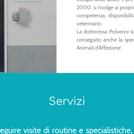
2000, si rivolge ai propri
competenza, disponibilit
veterinario.
La dottoressa Polverini s
conseguito anche la speci
Animali d'Affezione′.
Servizi
eguire visite di routine e specialistiche