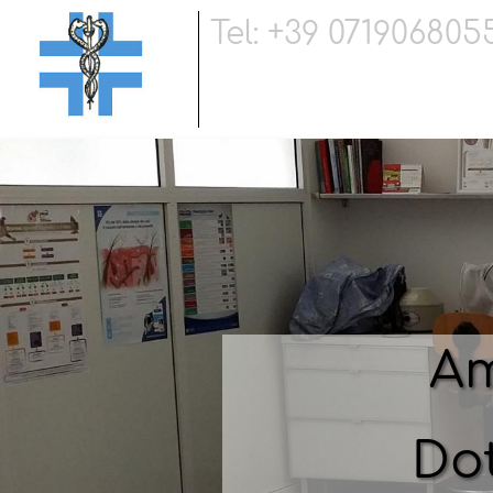
Tel: +39 071906805
Am
Dot