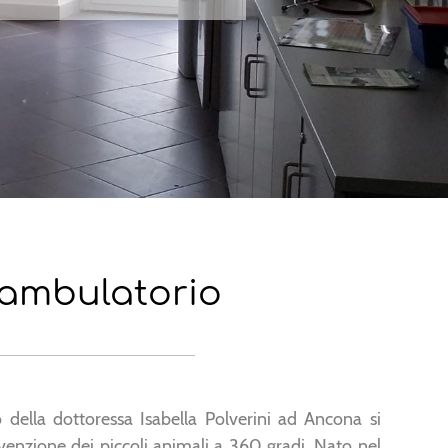
′ambulatorio
o della dottoressa Isabella Polverini ad Ancona si
venzione dei piccoli animali a 360 gradi. Nato nel