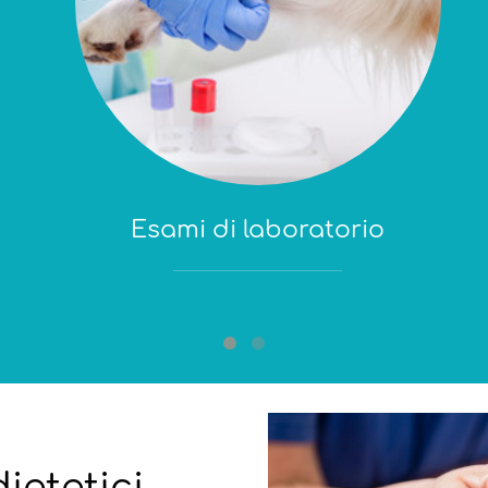
Esami di laboratorio
ietetici