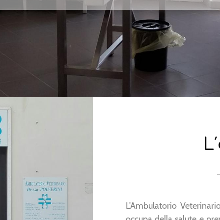
L
L'Ambulatorio Veterinari
occupa della salute e pre