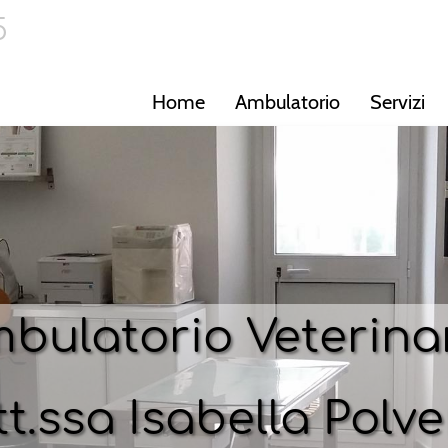
5
Home
Ambulatorio
Servizi
bulatorio Veterina
t.ssa Isabella Polve