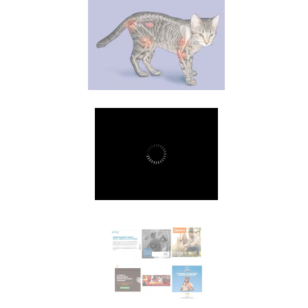
OA
gatti
MOSTRA
Malattie trasmesse da
vettori
MOSTRA
Assicurazione
MOSTRA