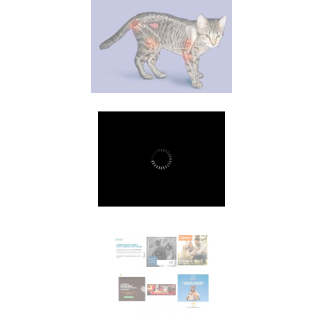
OA
gatti
MOSTRA
Malattie trasmesse da
vettori
MOSTRA
Assicurazione
MOSTRA